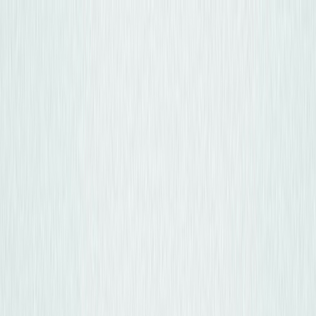
Osta auto
Myy autosi
Miksi carstore
Löydä meidät
Carstore EU
Näytä kaikki autot
Näytä kaikki autot