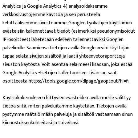
Analytics ja Google Analytics 4) analysoidaksemme
verkkosivustojemme käyttöä ja sen perusteella
kehittääksemme sivustoamme. Googlen työkalujen käyttämiin
evästeisiin tallennettavat tiedot (esimerkiksi pseudonymisoidut
IP-osoitteet) lähetetään edelleen tallennettaviksi Googlen
palvelimille. Saamiensa tietojen avulla Google arvioi käyttäjän
tapaa selata sivujen sisältöä ja laatii yhteenvetoraportteja
sivuston käytöstä. Voit asentaa selaimeesi lisäosan, joka estää
Google Analytics -tietojen tallentamisen. Lisäosan saat
osoitteesta https://tools.google.com/dlpage/gaoptout?hl=fi.
Käyttökokemukseen liittyvien evästeiden avulla meille välittyy
tietoa siitä, miten palveluitamme käytetään. Tietojen avulla
pystymme räätälöimään palveluja ja sisältöä vastaamaan sinun
kiinnostuksenkohteitasi ja toiveitasi.