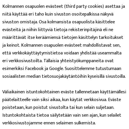
Kolmannen osapuolen evästeet (third party cookies) asettaa ja
niitä käyttää eri taho kuin sivuston osoitepalkissa näkyvä
sivuston omistaja. Osa kolmansista osapuolista käsittelee
evästeitä ja niihin liittyviä tietoja rekisterinpitäjinä eli ne
määrittävät itse keräämiensä tietojen käsittelyn tarkoitukset
ja keinot. Kolmannen osapuolen evästeet mahdollistavat sen,
että verkkokäyttäytymistietoa voidaan yhdistää useammalta
eri verkkosivustoilta. Tällaisia yhteistyökumppaneita ovat
esimerkiksi Facebook ja Google. Suosittelemme tutustumaan
sosiaalisten median tietosuojakäytäntöihin kyseisillä sivustoilla.
Väliaikainen istuntokohtainen eväste tallennetaan käyttämällesi
päätelaitteelle vain siksi aikaa, kun käytät verkkosivua. Eväste
poistetaan, kun poistut sivustolta tai kun selain suljetaan.
Istuntokohtaista tietoa säilytetään vain sen ajan, kun selailet
verkkosivustojamme ennen selaimen sulkemista.