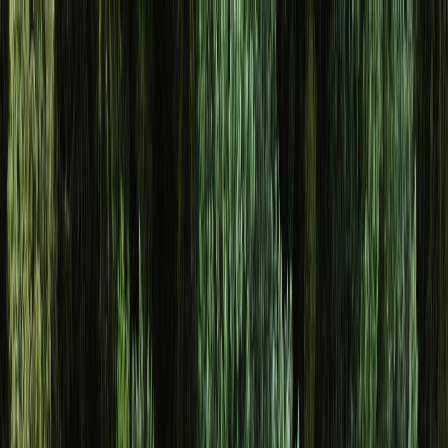
Osta auto
Myy autosi
Miksi carstore
Löydä meidät
Carstore EU
Näytä kaikki autot
Näytä kaikki autot