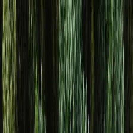
Osta auto
Myy autosi
Miksi carstore
Löydä meidät
Carstore EU
Näytä kaikki autot
Näytä kaikki autot