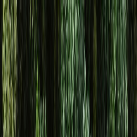
Osta auto
Myy autosi
Miksi carstore
Löydä meidät
Carstore EU
Näytä kaikki autot
Näytä kaikki autot