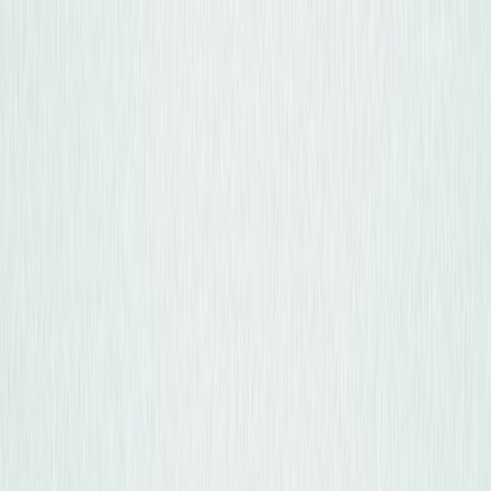
Osta auto
Myy autosi
Miksi carstore
Löydä meidät
Carstore EU
Näytä kaikki autot
Näytä kaikki autot