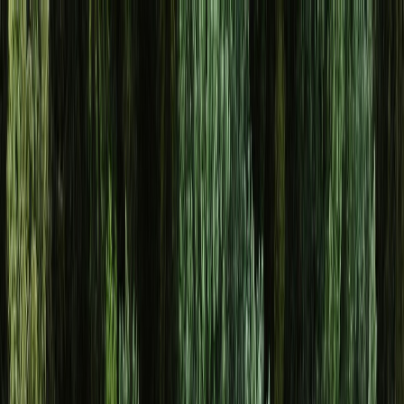
Osta auto
Myy autosi
Miksi carstore
Löydä meidät
Carstore EU
Näytä kaikki autot
Näytä kaikki autot