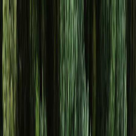
Osta auto
Myy autosi
Miksi carstore
Löydä meidät
Carstore EU
Näytä kaikki autot
Näytä kaikki autot