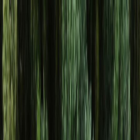
Osta auto
Myy autosi
Miksi carstore
Löydä meidät
Carstore EU
Näytä kaikki autot
Näytä kaikki autot