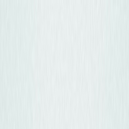
Osta auto
Myy autosi
Miksi carstore
Löydä meidät
Carstore EU
Näytä kaikki autot
Näytä kaikki autot