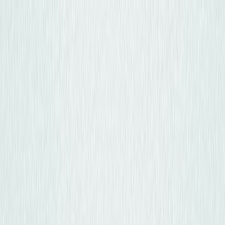
Osta auto
Myy autosi
Miksi carstore
Löydä meidät
Carstore EU
Näytä kaikki autot
Näytä kaikki autot