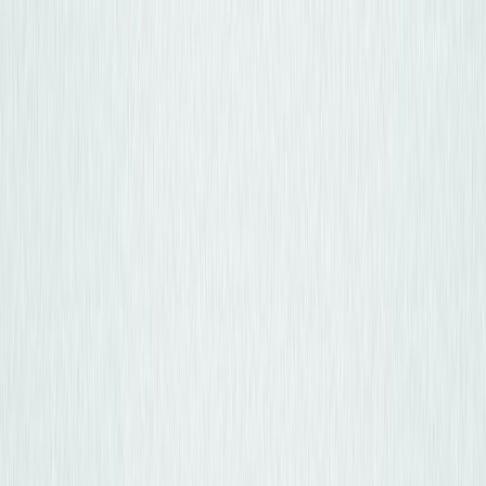
Osta auto
Myy autosi
Miksi carstore
Löydä meidät
Carstore EU
Näytä kaikki autot
Näytä kaikki autot