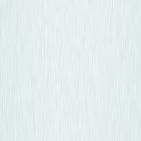
Osta auto
Myy autosi
Miksi carstore
Löydä meidät
Carstore EU
Näytä kaikki autot
Näytä kaikki autot